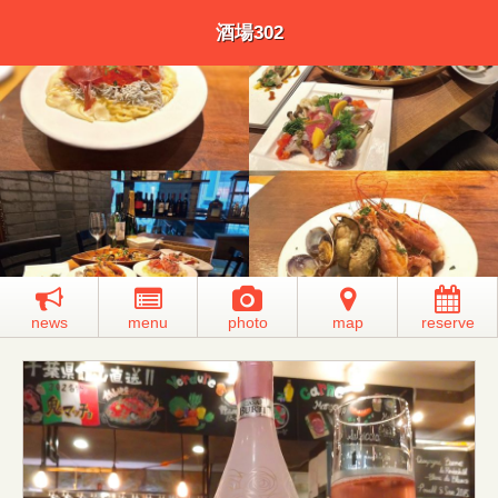
酒場302
news
menu
photo
map
reserve