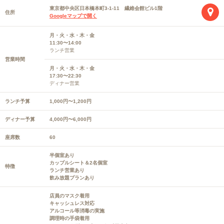
東京都中央区日本橋本町3-1-11 繊維会館ビル1階
住所
Googleマップで開く
月・火・水・木・金
11:30〜14:00
ランチ営業
営業時間
月・火・水・木・金
17:30〜22:30
ディナー営業
ランチ予算
1,000円〜1,200円
ディナー予算
4,000円〜6,000円
座席数
60
半個室あり
カップルシート＆2名個室
特徴
ランチ営業あり
飲み放題プランあり
店員のマスク着用
キャッシュレス対応
アルコール等消毒の実施
調理時の手袋着用