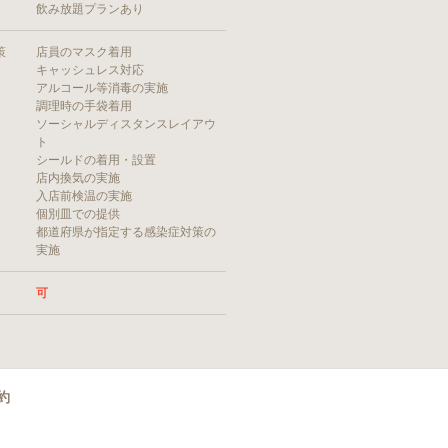
飲み放題プランあり
策
店員のマスク着用
キャッシュレス対応
アルコール等消毒の実施
調理時の手袋着用
ソーシャルディスタンスレイアウ
ト
シールドの着用・設置
店内換気の実施
入店前検温の実施
個別皿での提供
都道府県が指定する感染症対策の
実施
可
約