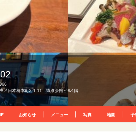
02
966
区日本橋本町3-1-11 繊維会館ビル1階
ME
お知らせ
メニュー
写真
地図
予